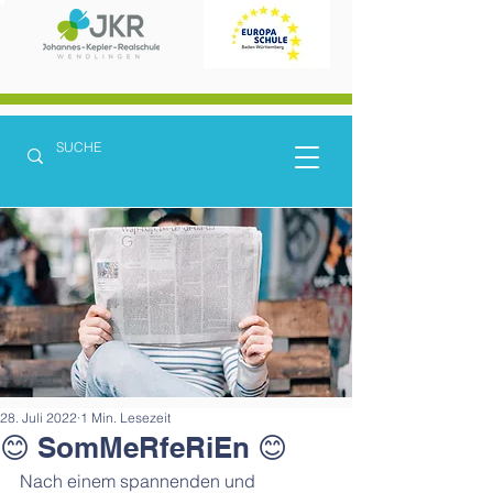
28. Juli 2022
1 Min. Lesezeit
😊 SomMeRfeRiEn 😊
Nach einem spannenden und 