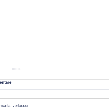
ntare
entar verfassen...