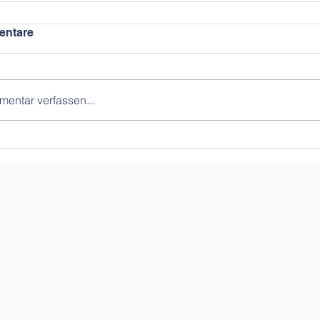
ntare
entar verfassen...