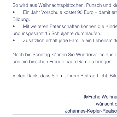
So wird aus Weihnachtsplätzchen, Punsch und kl
•	Ein Jahr Vorschule kostet 90 Euro – damit ermöglichen wir Kindern den Start in die 
Bildung.
•	Mit weiteren Patenschaften können die Kinder bis zur Senior Secondary School gehen 
und insgesamt 15 Schuljahre durchlaufen.
•	Zusätzlich erhält jede Familie ein Lebensmit
Noch bis Sonntag können Sie Wundervolles aus de
uns ein bisschen Freude nach Gambia bringen.
Vielen Dank, dass Sie mit Ihrem Beitrag Licht, 
–  
💫Frohe Weihna
wünscht d
Johannes‑Kepler‑Realsc