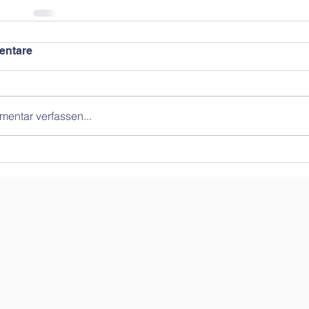
ntare
entar verfassen...